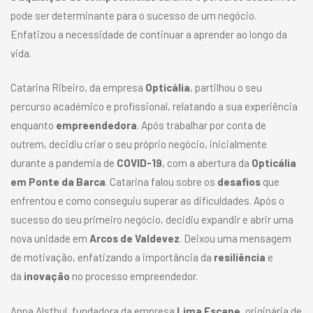
pode ser determinante para o sucesso de um negócio.
Enfatizou a necessidade de continuar a aprender ao longo da
vida.
Catarina Ribeiro, da empresa
Opticália
, partilhou o seu
percurso académico e profissional, relatando a sua experiência
enquanto
empreendedora
. Após trabalhar por conta de
outrem, decidiu criar o seu próprio negócio, inicialmente
durante a pandemia de
COVID-19
, com a abertura da
Opticália
em Ponte da Barca
. Catarina falou sobre os
desafios
que
enfrentou e como conseguiu superar as dificuldades. Após o
sucesso do seu primeiro negócio, decidiu expandir e abrir uma
nova unidade em
Arcos de Valdevez
. Deixou uma mensagem
de motivação, enfatizando a importância da
resiliência
e
da
inovação
no processo empreendedor.
Anna Alsthul, fundadora da empresa
Lima Escape
, originária de