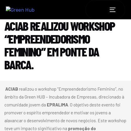
TOGGLE
NAVIGATI
ACIAB REALIZOU WORKSHOP
“EMPREENDEDORISMO
FEMININO” EM PONTE DA
BARCA.
ACIAB
realizou o workshop “Empreendedorismo Feminino”, no
âmbito da Green HUB – Incubadora de Empresas, direcionado à
comunidade jovem da
EPRALIMA
. O objetivo deste evento foi
promover o espírito empreendedor e motivar os jovens a
alavancar o desenvolvimento de novos negócios. Este workshop
teve um impacto significativo na
promoção do